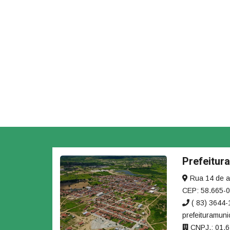
Prefeitur
Rua 14 de ag
CEP: 58.665-
( 83) 3644
prefeituramuni
CNPJ.: 01.6