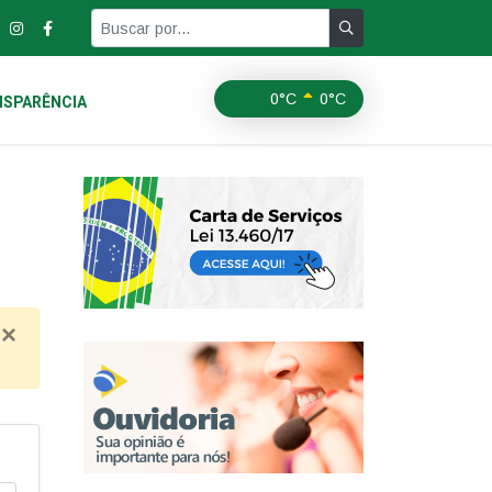
0°C
0°C
SPARÊNCIA
×