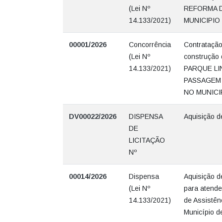
(Lei Nº
REFORMA 
14.133/2021)
MUNICIPIO
00001/2026
Concorrência
Contratação
(Lei Nº
construçã
14.133/2021)
PARQUE L
PASSAGEM 
NO MUNICI
DV00022/2026
DISPENSA
Aquisição d
DE
LICITAÇÃO
Nº
00014/2026
Dispensa
Aquisição d
(Lei Nº
para atende
14.133/2021)
de Assistên
Município d