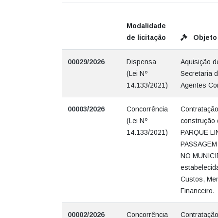
Modalidade
de licitação
Objeto 
00029/2026
Dispensa
Aquisição d
(Lei Nº
Secretaria
14.133/2021)
Agentes Com
00003/2026
Concorrência
Contratação
(Lei Nº
construçã
14.133/2021)
PARQUE L
PASSAGEM 
NO MUNICIP
estabelecida
Custos, Mem
Financeiro.
00002/2026
Concorrência
Contratação