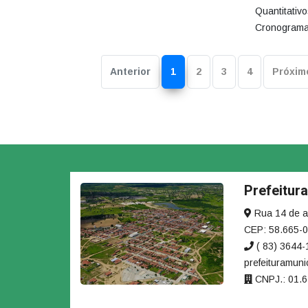
Quantitativo
Cronograma 
Anterior
1
2
3
4
Próxim
Prefeitur
Rua 14 de ag
CEP: 58.665-
( 83) 3644
prefeituramuni
CNPJ.: 01.6