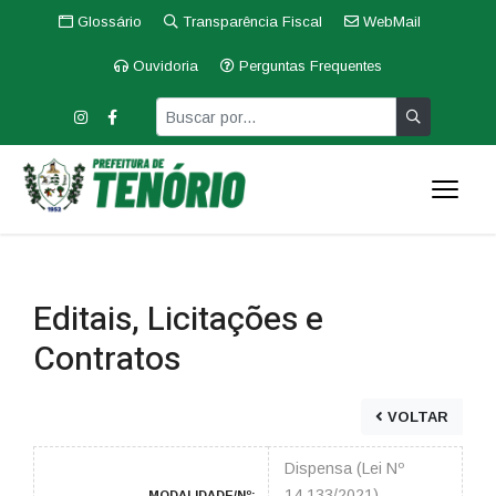
Glossário
Transparência Fiscal
WebMail
Ouvidoria
Perguntas Frequentes
Editais, Licitações e
Contratos
VOLTAR
Dispensa (Lei Nº
14.133/2021)
MODALIDADE/Nº: