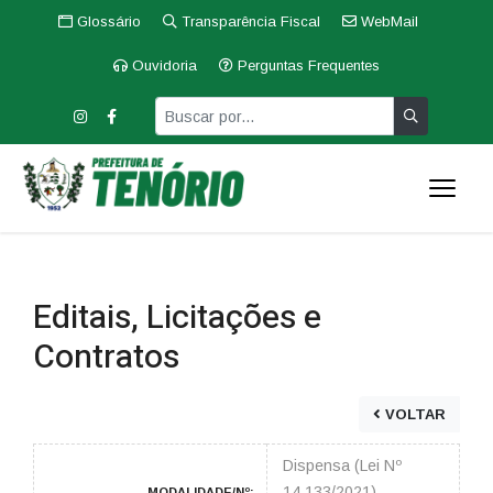
Glossário
Transparência Fiscal
WebMail
Ouvidoria
Perguntas Frequentes
Editais, Licitações e
Contratos
VOLTAR
Dispensa (Lei Nº
14.133/2021)
MODALIDADE/Nº: