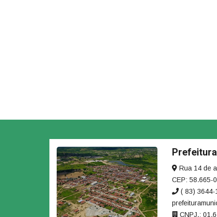
Prefeitur
Rua 14 de ag
CEP: 58.665-
( 83) 3644
prefeituramuni
CNPJ.: 01.6